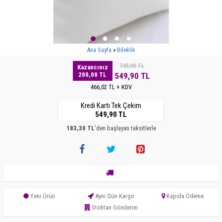
Ana Sayfa
Bileklik
749,90 TL
Kazancınız
200,00 TL
549,90 TL
466,02 TL + KDV
Kredi Kartı Tek Çekim
549,90 TL
183,30 TL
'den başlayan taksitlerle
Yeni Ürün
Aynı Gün Kargo
Kapıda Ödeme
Stoktan Gönderim