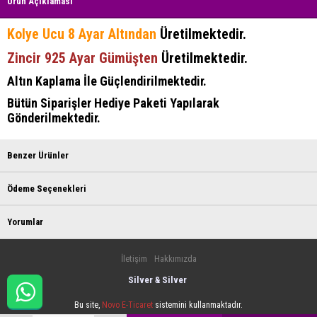
Ürün Açıklaması
Kolye Ucu 8 Ayar Altından
Üretilmektedir.
Zincir 925 Ayar Gümüşten
Üretilmektedir.
Altın Kaplama İle Güçlendirilmektedir.
Bütün Siparişler Hediye Paketi Yapılarak
Gönderilmektedir.
Benzer Ürünler
Ödeme Seçenekleri
Yorumlar
İletişim
Hakkımızda
Silver & Silver
Bu site,
Novo E-Ticaret
sistemini kullanmaktadır.